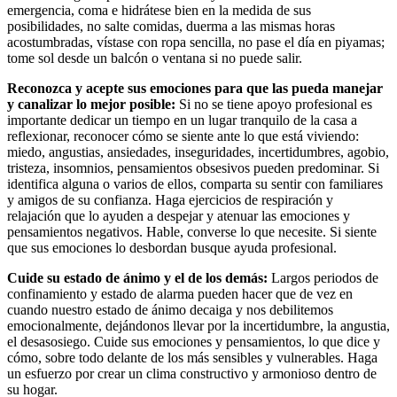
emergencia, coma e hidrátese bien en la medida de sus
posibilidades, no salte comidas, duerma a las mismas horas
acostumbradas, vístase con ropa sencilla, no pase el día en piyamas;
tome sol desde un balcón o ventana si no puede salir.
Reconozca y acepte sus emociones para que las pueda manejar
y canalizar lo mejor posible:
Si no se tiene apoyo profesional es
importante dedicar un tiempo en un lugar tranquilo de la casa a
reflexionar, reconocer cómo se siente ante lo que está viviendo:
miedo, angustias, ansiedades, inseguridades, incertidumbres, agobio,
tristeza, insomnios, pensamientos obsesivos pueden predominar. Si
identifica alguna o varios de ellos, comparta su sentir con familiares
y amigos de su confianza. Haga ejercicios de respiración y
relajación que lo ayuden a despejar y atenuar las emociones y
pensamientos negativos. Hable, converse lo que necesite. Si siente
que sus emociones lo desbordan busque ayuda profesional.
Cuide su estado de ánimo y el de los demás:
Largos periodos de
confinamiento y estado de alarma pueden hacer que de vez en
cuando nuestro estado de ánimo decaiga y nos debilitemos
emocionalmente, dejándonos llevar por la incertidumbre, la angustia,
el desasosiego. Cuide sus emociones y pensamientos, lo que dice y
cómo, sobre todo delante de los más sensibles y vulnerables. Haga
un esfuerzo por crear un clima constructivo y armonioso dentro de
su hogar.