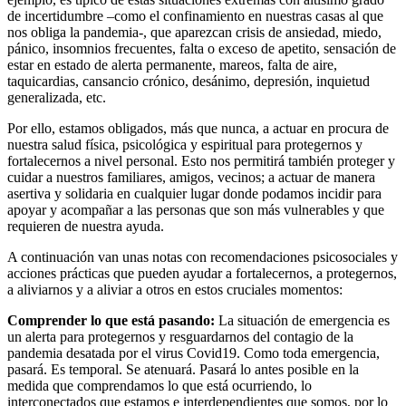
de incertidumbre –como el confinamiento en nuestras casas al que
nos obliga la pandemia-, que aparezcan crisis de ansiedad, miedo,
pánico, insomnios frecuentes, falta o exceso de apetito, sensación de
estar en estado de alerta permanente, mareos, falta de aire,
taquicardias, cansancio crónico, desánimo, depresión, inquietud
generalizada, etc.
Por ello, estamos obligados, más que nunca, a actuar en procura de
nuestra salud física, psicológica y espiritual para protegernos y
fortalecernos a nivel personal. Esto nos permitirá también proteger y
cuidar a nuestros familiares, amigos, vecinos; a actuar de manera
asertiva y solidaria en cualquier lugar donde podamos incidir para
apoyar y acompañar a las personas que son más vulnerables y que
requieren de nuestra ayuda.
A continuación van unas notas con recomendaciones psicosociales y
acciones prácticas que pueden ayudar a fortalecernos, a protegernos,
a aliviarnos y a aliviar a otros en estos cruciales momentos:
Comprender lo que está pasando:
La situación de emergencia es
un alerta para protegernos y resguardarnos del contagio de la
pandemia desatada por el virus Covid19. Como toda emergencia,
pasará. Es temporal. Se atenuará. Pasará lo antes posible en la
medida que comprendamos lo que está ocurriendo, lo
interconectados que estamos e interdependientes que somos, por lo