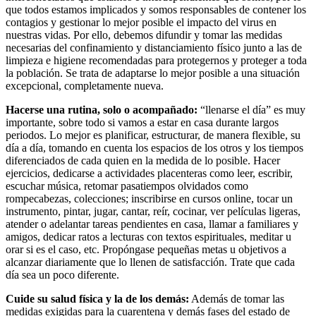
que todos estamos implicados y somos responsables de contener los
contagios y gestionar lo mejor posible el impacto del virus en
nuestras vidas. Por ello, debemos difundir y tomar las medidas
necesarias del confinamiento y distanciamiento físico junto a las de
limpieza e higiene recomendadas para protegernos y proteger a toda
la población. Se trata de adaptarse lo mejor posible a una situación
excepcional, completamente nueva.
Hacerse una rutina, solo o acompañado:
“llenarse el día” es muy
importante, sobre todo si vamos a estar en casa durante largos
periodos. Lo mejor es planificar, estructurar, de manera flexible, su
día a día, tomando en cuenta los espacios de los otros y los tiempos
diferenciados de cada quien en la medida de lo posible. Hacer
ejercicios, dedicarse a actividades placenteras como leer, escribir,
escuchar música, retomar pasatiempos olvidados como
rompecabezas, colecciones; inscribirse en cursos online, tocar un
instrumento, pintar, jugar, cantar, reír, cocinar, ver películas ligeras,
atender o adelantar tareas pendientes en casa, llamar a familiares y
amigos, dedicar ratos a lecturas con textos espirituales, meditar u
orar si es el caso, etc. Propóngase pequeñas metas u objetivos a
alcanzar diariamente que lo llenen de satisfacción. Trate que cada
día sea un poco diferente.
Cuide su salud física y la de los demás:
Además de tomar las
medidas exigidas para la cuarentena y demás fases del estado de