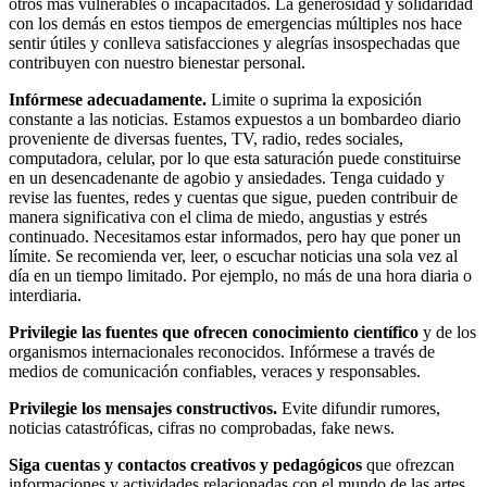
otros más vulnerables o incapacitados. La generosidad y solidaridad
con los demás en estos tiempos de emergencias múltiples nos hace
sentir útiles y conlleva satisfacciones y alegrías insospechadas que
contribuyen con nuestro bienestar personal.
Infórmese adecuadamente.
Limite o suprima la exposición
constante a las noticias. Estamos expuestos a un bombardeo diario
proveniente de diversas fuentes, TV, radio, redes sociales,
computadora, celular, por lo que esta saturación puede constituirse
en un desencadenante de agobio y ansiedades. Tenga cuidado y
revise las fuentes, redes y cuentas que sigue, pueden contribuir de
manera significativa con el clima de miedo, angustias y estrés
continuado. Necesitamos estar informados, pero hay que poner un
límite. Se recomienda ver, leer, o escuchar noticias una sola vez al
día en un tiempo limitado. Por ejemplo, no más de una hora diaria o
interdiaria.
Privilegie las fuentes que ofrecen conocimiento científico
y de los
organismos internacionales reconocidos. Infórmese a través de
medios de comunicación confiables, veraces y responsables.
Privilegie los mensajes constructivos.
Evite difundir rumores,
noticias catastróficas, cifras no comprobadas, fake news.
Siga cuentas y contactos creativos y pedagógicos
que ofrezcan
informaciones y actividades relacionadas con el mundo de las artes,