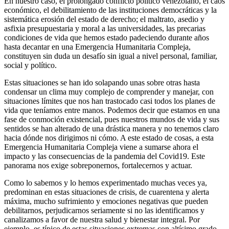
En nuestro caso, el prolongado conflicto político venezolano, el caos
económico, el debilitamiento de las instituciones democráticas y la
sistemática erosión del estado de derecho; el maltrato, asedio y
asfixia presupuestaria y moral a las universidades, las precarias
condiciones de vida que hemos estado padeciendo durante años
hasta decantar en una Emergencia Humanitaria Compleja,
constituyen sin duda un desafío sin igual a nivel personal, familiar,
social y político.
Estas situaciones se han ido solapando unas sobre otras hasta
condensar un clima muy complejo de comprender y manejar, con
situaciones límites que nos han trastocado casi todos los planes de
vida que teníamos entre manos. Podemos decir que estamos en una
fase de conmoción existencial, pues nuestros mundos de vida y sus
sentidos se han alterado de una drástica manera y no tenemos claro
hacia dónde nos dirigimos ni cómo. A este estado de cosas, a esta
Emergencia Humanitaria Compleja viene a sumarse ahora el
impacto y las consecuencias de la pandemia del Covid19. Este
panorama nos exige sobreponernos, fortalecernos y actuar.
Como lo sabemos y lo hemos experimentado muchas veces ya,
predominan en estas situaciones de crisis, de cuarentena y alerta
máxima, mucho sufrimiento y emociones negativas que pueden
debilitarnos, perjudicarnos seriamente si no las identificamos y
canalizamos a favor de nuestra salud y bienestar integral. Por
ejemplo, es típico de estas situaciones extremas con altísimo grado