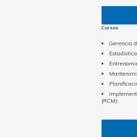
Cursos
Gerencia d
Estadístic
Entrenamie
Mantenimie
Planificac
Implementa
(RCM).