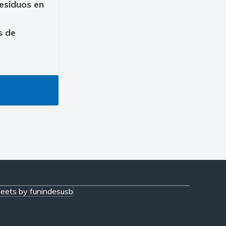
residuos en
s de
eets by funindesusb