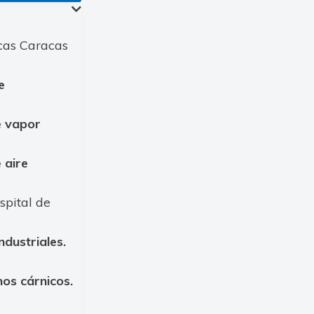
icas Caracas
e
e vapor
 aire
pital de
dustriales.
hos cárnicos.