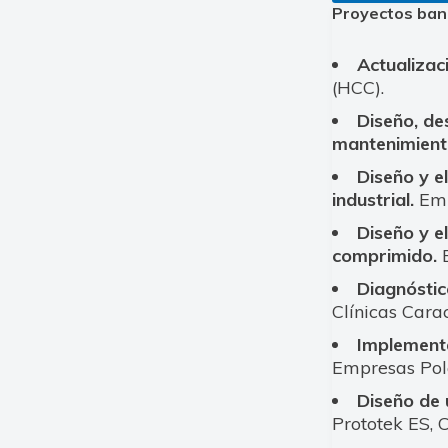
Proyectos ba
Actualizac
(HCC).
Diseño, de
mantenimient
Diseño y e
industrial.
Emp
Diseño y e
comprimido.
E
Diagnóstic
Clínicas Cara
Implementa
Empresas Pol
Diseño de 
Prototek ES, 