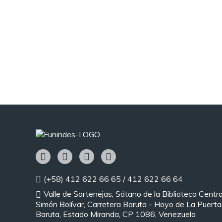
(+58) 412 622 66 65 / 412 622 66 64
Valle de Sartenejas, Sótano de la Biblioteca Centra
Simón Bolívar, Carretera Baruta - Hoyo de La Puerta,
Baruta, Estado Miranda, CP 1086, Venezuela