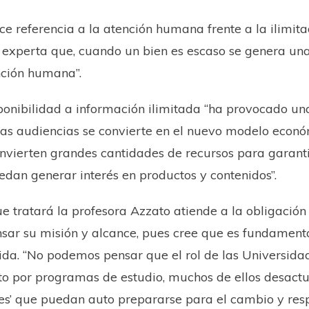
ce referencia a la atención humana frente a la ilimit
a experta que, cuando un bien es escaso se genera un
ención humana”.
ponibilidad a información ilimitada “ha provocado una 
e las audiencias se convierte en el nuevo modelo econ
 invierten grandes cantidades de recursos para garanti
edan generar interés en productos y contenidos”.
 tratará la profesora Azzato atiende a la obligación 
nsar su misión y alcance, pues cree que es fundamen
vida. “No podemos pensar que el rol de las Universid
sito por programas de estudio, muchos de ellos desact
es’ que puedan auto prepararse para el cambio y re