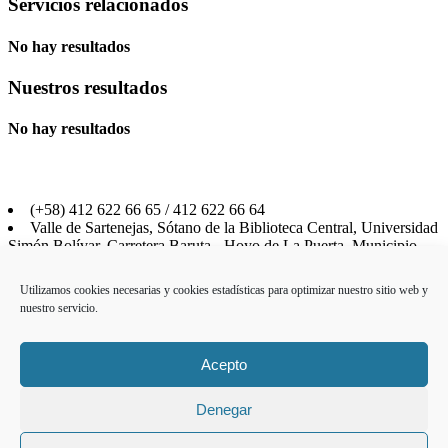
Servicios relacionados
No hay resultados
Nuestros resultados
No hay resultados
(+58) 412 622 66 65 / 412 622 66 64
Valle de Sartenejas, Sótano de la Biblioteca Central, Universidad
Simón Bolívar, Carretera Baruta - Hoyo de La Puerta, Municipio
Baruta, Estado Miranda, CP 1086, Venezuela
Utilizamos cookies necesarias y cookies estadísticas para optimizar nuestro sitio web y
¿Qué es FUNINDES-USB?
nuestro servicio.
Formación
Expertos
Postgrado
Acepto
Unidades de Gestión
Aviso Legal
Contáctanos
Denegar
Política de cookies