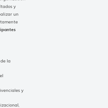
ltados y
ealizar un
altamente
cipantes
 de la
el
ivenciales y
izacional,