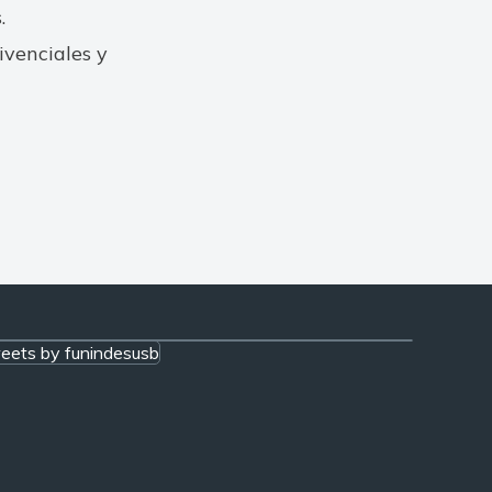
.
ivenciales y
eets by funindesusb